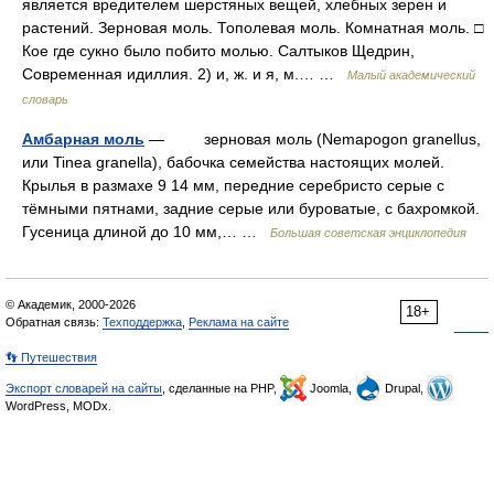
является вредителем шерстяных вещей, хлебных зерен и
растений. Зерновая моль. Тополевая моль. Комнатная моль. □
Кое где сукно было побито молью. Салтыков Щедрин,
Современная идиллия. 2) и, ж. и я, м.… …
Малый академический
словарь
Амбарная моль
— зерновая моль (Nemapogon granellus,
или Tinea granella), бабочка семейства настоящих молей.
Крылья в размахе 9 14 мм, передние серебристо серые с
тёмными пятнами, задние серые или буроватые, с бахромкой.
Гусеница длиной до 10 мм,… …
Большая советская энциклопедия
© Академик, 2000-2026
18+
Обратная связь:
Техподдержка
,
Реклама на сайте
👣 Путешествия
Экспорт словарей на сайты
, сделанные на PHP,
Joomla,
Drupal,
WordPress, MODx.