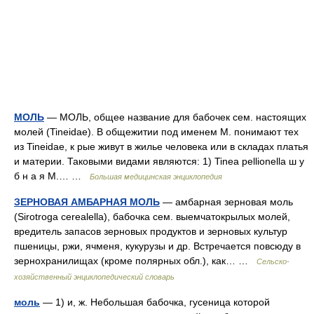
МОЛЬ
— МОЛЬ, общее название для бабочек сем. настоящих
молей (Tineidae). В общежитии под именем М. понимают тех
из Tineidae, к рые живут в жилье человека или в складах платья
и материи. Таковыми видами являются: 1) Tinea pellionella ш у
б н а я М.… …
Большая медицинская энциклопедия
ЗЕРНОВАЯ АМБАРНАЯ МОЛЬ
— амбарная зерновая моль
(Sirotroga cerealella), бабочка сем. выемчатокрылых молей,
вредитель запасов зерновых продуктов и зерновых культур
пшеницы, ржи, ячменя, кукурузы и др. Встречается повсюду в
зернохранилищах (кроме полярных обл.), как… …
Сельско-
хозяйственный энциклопедический словарь
моль
— 1) и, ж. Небольшая бабочка, гусеница которой