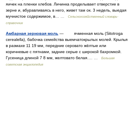
яичек на пленки хлебов. Личинка проделывает отверстие в
зерне и, вбуравливаясь в него, живет там ок. 3 недель, выедая
мучнистое содержимое, в… …
Сельскохозяйственный словарь-
справочник
Амбарная зерновая моль
— ячменная моль (Sitotroga
cerealella), бабочка семейства выемчатокрылых молей. Крылья
в размахе 11 19 мм, передние серовато жёлтые или
коричневые с пятнами, задние серые с широкой бахромкой.
Гусеница длиной 7 8 мм, желтовато белая.… …
Большая
советская энциклопедия